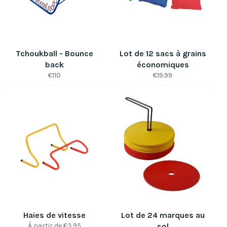
Tchoukball - Bounce
Lot de 12 sacs à grains
back
économiques
Prix
Prix
€110
€19.99
régulier
régulier
Haies de vitesse
Lot de 24 marques au
À partir de €3.95
sol