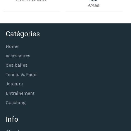
Prix
€21.99
régulier
Catégories
Home
accessoires
des balles
Tennis & Padel
Joueurs
Entraînement
Coaching
Info