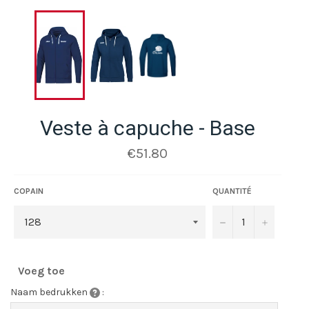
Veste à capuche - Base
Prix
€51.80
régulier
COPAIN
QUANTITÉ
−
+
Voeg toe
Naam bedrukken
: