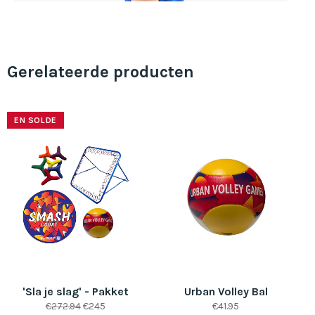
Gerelateerde producten
EN SOLDE
'Sla je slag' - Pakket
Urban Volley Bal
Prix
Prix
Prix
€272.94
€245
€41.95