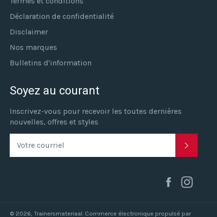
Termes et conditions
Déclaration de confidentialité
Disclaimer
Nos marques
Bulletins d'information
Soyez au courant
Inscrivez-vous pour recevoir les toutes dernières
nouvelles, offres et styles
S'INSC
Facebook
Inst
© 2026,
Trainersmateriaal
. Commerce électronique propulsé par