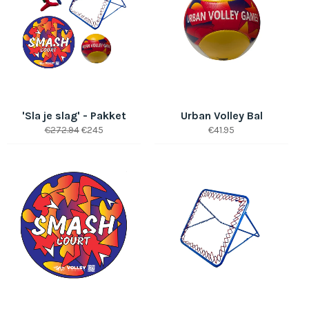
'Sla je slag' - Pakket
Urban Volley Bal
Prix
Prix
Prix
€272.94
€245
€41.95
régulier
réduit
régulier