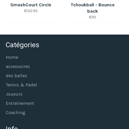
SmashCourt Circle
Tchoukball - Bounce
Prix
€132.95
back
régulier
Prix
€110
régulier
Catégories
Home
accessoires
des balles
Tennis & Padel
Joueurs
Entraînement
Coaching
Info