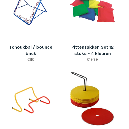
Tchoukbal / bounce
Pittenzakken Set 12
back
stuks - 4 kleuren
Normale
Normale
€110
€19.99
prijs
prijs