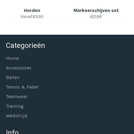
Horden
Markeerschijven set
Normale
Vanaf €3.95
€21.99
prijs
Categorieën
Home
Accessoires
Ballen
Tennis & Padel
Teamwear
Training
Wedstrijd
Info