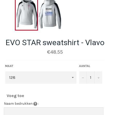
EVO STAR sweatshirt - Vlavo
Normale
€48.55
prijs
MAAT
AANTAL
−
+
Voeg toe
Naam bedrukken
: