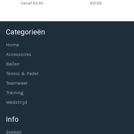
Normale
Vanaf €3.95
€21.99
prijs
Categorieën
Home
Accessoires
Ballen
Tennis & Padel
Teamwear
Training
Wedstrijd
Info
Zoeken