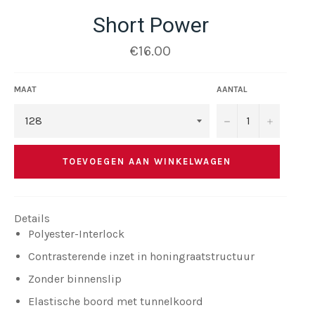
Short Power
Normale
€16.00
prijs
MAAT
AANTAL
−
+
TOEVOEGEN AAN WINKELWAGEN
Details
Polyester-Interlock
Contrasterende inzet in honingraatstructuur
Zonder binnenslip
Elastische boord met tunnelkoord