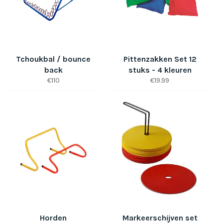
Tchoukbal / bounce
Pittenzakken Set 12
back
stuks - 4 kleuren
Normale
Normale
€110
€19.99
prijs
prijs
Horden
Markeerschijven set