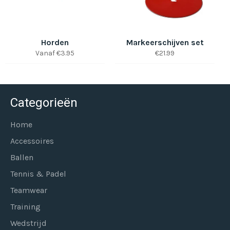
Horden
Markeerschijven set
Normale
Vanaf €3.95
€21.99
prijs
Categorieën
Home
Accessoires
Ballen
Tennis & Padel
Teamwear
Training
Wedstrijd