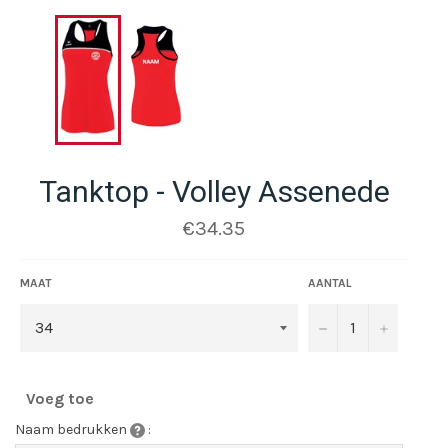
Tanktop - Volley Assenede
Normale
€34.35
prijs
MAAT
AANTAL
−
+
Voeg toe
Naam bedrukken
: