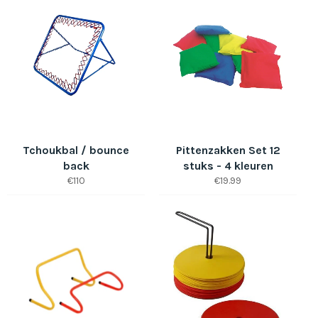
Tchoukbal / bounce
Pittenzakken Set 12
back
stuks - 4 kleuren
Normale
Normale
€110
€19.99
prijs
prijs